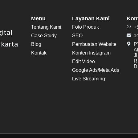
Menu
Layanan Kami
Kon
Tentang Kami
Foto Produk
+
ital
Case Study
SEO
a
akarta
Blog
Pembuatan Website
PT
A
Kontak
Konten Instagram
J
R
Edit Video
Du
Google Ads/Meta Ads
Live Streaming