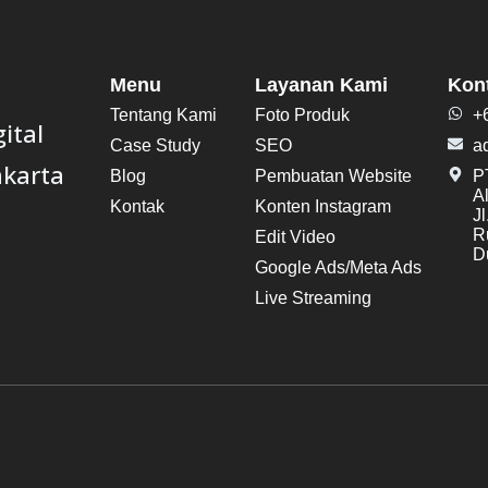
Menu
Layanan Kami
Kon
Tentang Kami
Foto Produk
+
ital
Case Study
SEO
a
akarta
Blog
Pembuatan Website
PT
A
Kontak
Konten Instagram
J
R
Edit Video
Du
Google Ads/Meta Ads
Live Streaming