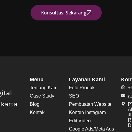
Konsultasi Sekarang
Menu
Layanan Kami
Kon
Tentang Kami
Foto Produk
+
ital
Case Study
SEO
a
akarta
Blog
Pembuatan Website
PT
A
Kontak
Konten Instagram
J
R
Edit Video
Du
Google Ads/Meta Ads