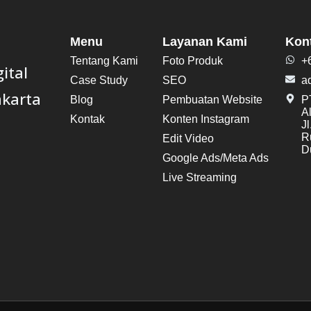
Menu
Layanan Kami
Kon
Tentang Kami
Foto Produk
+
ital
Case Study
SEO
a
akarta
Blog
Pembuatan Website
PT
A
Kontak
Konten Instagram
J
R
Edit Video
Du
Google Ads/Meta Ads
Live Streaming