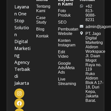
n Kami
Layana
Tentang
+62
Kami
Foto
813-
n One
Produk
9088-
Case
Stop
8231
Study
SEO
Solutio
admin@jagoma
Blog
Pembuatan
n
Website
PT. Jago
Kontak
Digital
Digital
Konten
Marketing
Instagram
Aldiron
Marketi
Workspace
Edit
ng
Jl. Daan
Video
Mogot
Agency
Google
Raya no.
Ads/Meta
Terbaik
119
Ads
Ruko
di
Aldiron
Live
Jakarta
Blok A 17-
Streaming
18, Duri
Kepa,
Jakarta
Barat.