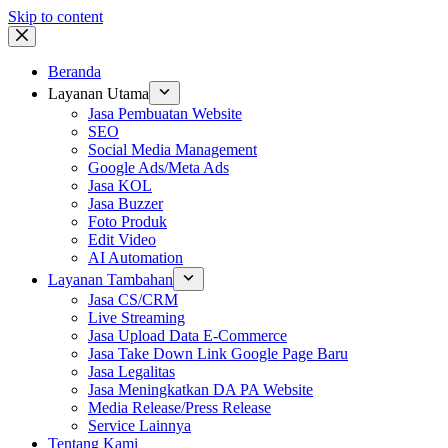
Skip to content
Beranda
Layanan Utama
Jasa Pembuatan Website
SEO
Social Media Management
Google Ads/Meta Ads
Jasa KOL
Jasa Buzzer
Foto Produk
Edit Video
AI Automation
Layanan Tambahan
Jasa CS/CRM
Live Streaming
Jasa Upload Data E-Commerce
Jasa Take Down Link Google Page Baru
Jasa Legalitas
Jasa Meningkatkan DA PA Website
Media Release/Press Release
Service Lainnya
Tentang Kami