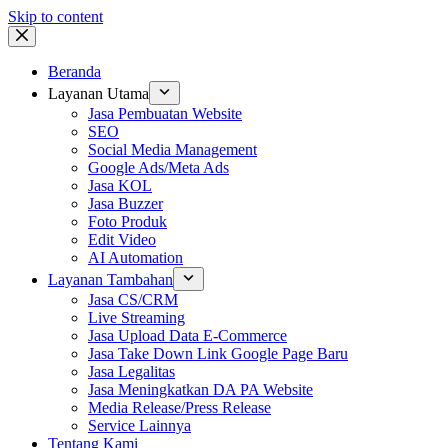
Skip to content
Beranda
Layanan Utama
Jasa Pembuatan Website
SEO
Social Media Management
Google Ads/Meta Ads
Jasa KOL
Jasa Buzzer
Foto Produk
Edit Video
AI Automation
Layanan Tambahan
Jasa CS/CRM
Live Streaming
Jasa Upload Data E-Commerce
Jasa Take Down Link Google Page Baru
Jasa Legalitas
Jasa Meningkatkan DA PA Website
Media Release/Press Release
Service Lainnya
Tentang Kami