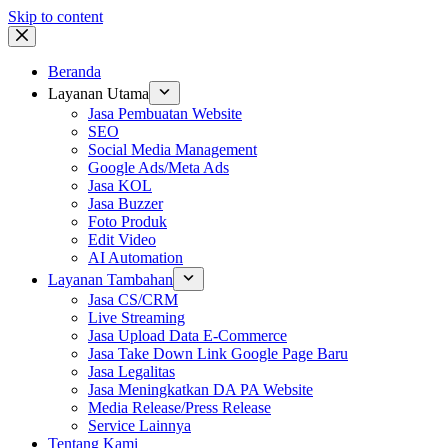
Skip to content
Beranda
Layanan Utama
Jasa Pembuatan Website
SEO
Social Media Management
Google Ads/Meta Ads
Jasa KOL
Jasa Buzzer
Foto Produk
Edit Video
AI Automation
Layanan Tambahan
Jasa CS/CRM
Live Streaming
Jasa Upload Data E-Commerce
Jasa Take Down Link Google Page Baru
Jasa Legalitas
Jasa Meningkatkan DA PA Website
Media Release/Press Release
Service Lainnya
Tentang Kami