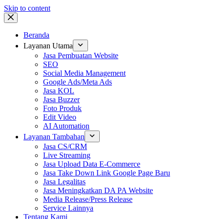
Skip to content
Beranda
Layanan Utama
Jasa Pembuatan Website
SEO
Social Media Management
Google Ads/Meta Ads
Jasa KOL
Jasa Buzzer
Foto Produk
Edit Video
AI Automation
Layanan Tambahan
Jasa CS/CRM
Live Streaming
Jasa Upload Data E-Commerce
Jasa Take Down Link Google Page Baru
Jasa Legalitas
Jasa Meningkatkan DA PA Website
Media Release/Press Release
Service Lainnya
Tentang Kami