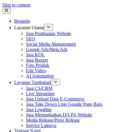
Skip to content
Beranda
Layanan Utama
Jasa Pembuatan Website
SEO
Social Media Management
Google Ads/Meta Ads
Jasa KOL
Jasa Buzzer
Foto Produk
Edit Video
AI Automation
Layanan Tambahan
Jasa CS/CRM
Live Streaming
Jasa Upload Data E-Commerce
Jasa Take Down Link Google Page Baru
Jasa Legalitas
Jasa Meningkatkan DA PA Website
Media Release/Press Release
Service Lainnya
Tentang Kami