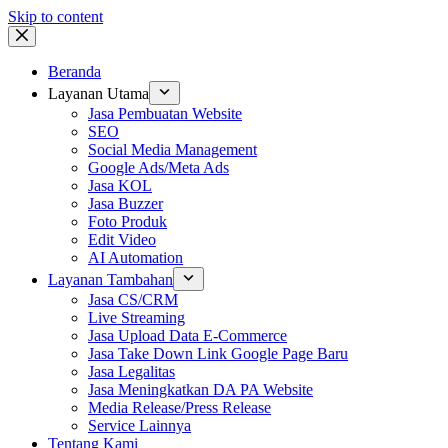
Skip to content
Beranda
Layanan Utama
Jasa Pembuatan Website
SEO
Social Media Management
Google Ads/Meta Ads
Jasa KOL
Jasa Buzzer
Foto Produk
Edit Video
AI Automation
Layanan Tambahan
Jasa CS/CRM
Live Streaming
Jasa Upload Data E-Commerce
Jasa Take Down Link Google Page Baru
Jasa Legalitas
Jasa Meningkatkan DA PA Website
Media Release/Press Release
Service Lainnya
Tentang Kami