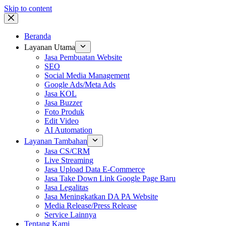
Skip to content
Beranda
Layanan Utama
Jasa Pembuatan Website
SEO
Social Media Management
Google Ads/Meta Ads
Jasa KOL
Jasa Buzzer
Foto Produk
Edit Video
AI Automation
Layanan Tambahan
Jasa CS/CRM
Live Streaming
Jasa Upload Data E-Commerce
Jasa Take Down Link Google Page Baru
Jasa Legalitas
Jasa Meningkatkan DA PA Website
Media Release/Press Release
Service Lainnya
Tentang Kami