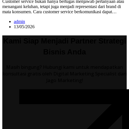
Customer service bukan hanya bertugas menjawab pertanyaan atau
menangani keluhan, tetapi juga menjadi representasi dari brand di
mata konsumen. Cara customer service berkomunikasi dapat…
admin
13/05/2026
Kami Siap Menjadi Partner Strategi
Bisnis Anda
Masih bingung? Hubungi kami untuk mendapatkan
konsultasi gratis oleh Digital Marketing Specialist dari
Jago Marketing!