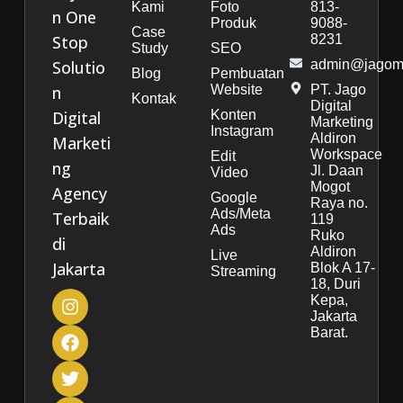
Kami
Foto
813-
n One
Produk
9088-
Case
Stop
8231
Study
SEO
Solutio
admin@jagoma
Blog
Pembuatan
n
Website
PT. Jago
Kontak
Digital
Digital
Konten
Marketing
Instagram
Aldiron
Marketi
Workspace
Edit
ng
Jl. Daan
Video
Mogot
Agency
Google
Raya no.
Ads/Meta
Terbaik
119
Ads
Ruko
di
Aldiron
Live
Jakarta
Blok A 17-
Streaming
18, Duri
Kepa,
Jakarta
Barat.