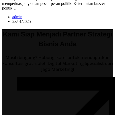
memperluas jangkauan pesan-pesan politik. Keterlibatan buzzer
politik…
admin
23/01/2025
Kami Siap Menjadi Partner Strategi
Bisnis Anda
Masih bingung? Hubungi kami untuk mendapatkan
konsultasi gratis oleh Digital Marketing Specialist dari
Jago Marketing!