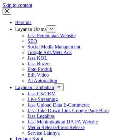
Skip to content
Beranda
Layanan Utama
Jasa Pembuatan Website
SEO
Social Media Management
Google Ads/Meta Ads
Jasa KOL
Jasa Buzzer
Foto Produk
Edit Video
AI Automation
Layanan Tambahan
Jasa CS/CRM
Live Streaming
Jasa Upload Data E-Commerce
Jasa Take Down Link Google Page Baru
Jasa Legalitas
Jasa Meningkatkan DA PA Website
Media Release/Press Release
Service Lainnya
Tentang Kami