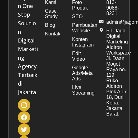
Kami
Foto
813-
n One
Produk
9088-
Case
Stop
8231
Study
SEO
Solutio
admin@jagoma
Blog
Pembuatan
n
Website
PT. Jago
Kontak
Digital
Digital
Konten
Marketing
Instagram
Aldiron
Marketi
Workspace
Edit
ng
Jl. Daan
Video
Mogot
Agency
Google
Raya no.
Ads/Meta
Terbaik
119
Ads
Ruko
di
Aldiron
Live
Jakarta
Blok A 17-
Streaming
18, Duri
Kepa,
Jakarta
Barat.