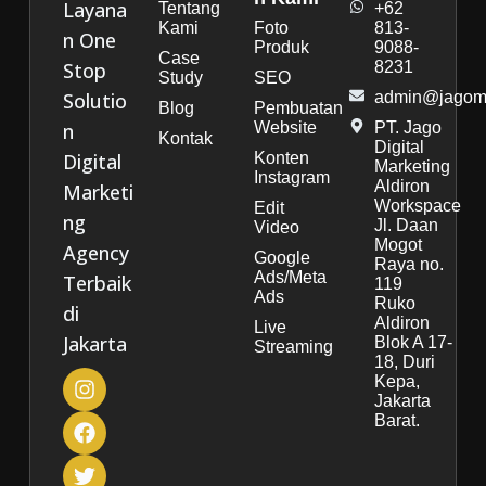
Layana
Tentang
+62
Kami
Foto
813-
n One
Produk
9088-
Case
Stop
8231
Study
SEO
Solutio
admin@jagoma
Blog
Pembuatan
n
Website
PT. Jago
Kontak
Digital
Digital
Konten
Marketing
Instagram
Aldiron
Marketi
Workspace
Edit
ng
Jl. Daan
Video
Mogot
Agency
Google
Raya no.
Ads/Meta
Terbaik
119
Ads
Ruko
di
Aldiron
Live
Jakarta
Blok A 17-
Streaming
18, Duri
Kepa,
Jakarta
Barat.