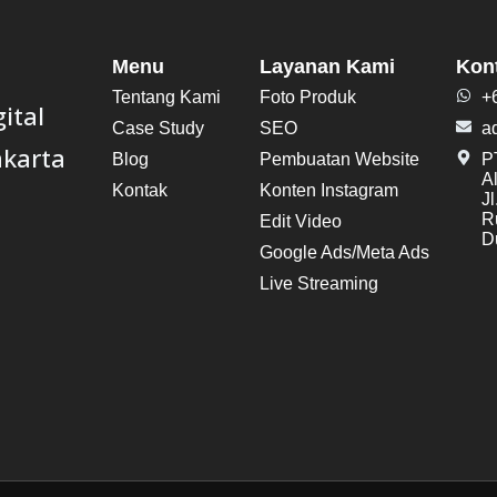
Menu
Layanan Kami
Kon
Tentang Kami
Foto Produk
+
ital
Case Study
SEO
a
akarta
Blog
Pembuatan Website
PT
A
Kontak
Konten Instagram
J
R
Edit Video
Du
Google Ads/Meta Ads
Live Streaming