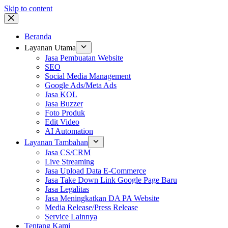
Skip to content
Beranda
Layanan Utama
Jasa Pembuatan Website
SEO
Social Media Management
Google Ads/Meta Ads
Jasa KOL
Jasa Buzzer
Foto Produk
Edit Video
AI Automation
Layanan Tambahan
Jasa CS/CRM
Live Streaming
Jasa Upload Data E-Commerce
Jasa Take Down Link Google Page Baru
Jasa Legalitas
Jasa Meningkatkan DA PA Website
Media Release/Press Release
Service Lainnya
Tentang Kami