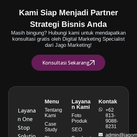
Kami Siap Menjadi Partner
Strategi Bisnis Anda
Masih bingung? Hubungi kami untuk mendapatkan
konsultasi gratis oleh Digital Marketing Specialist
dari Jago Marketing!
Konsultasi Sekarang
Menu
Layana
Kontak
n Kami
Layana
Tentang
+62
Kami
Foto
813-
n One
Produk
9088-
Case
Stop
8231
Study
SEO
Solutio
admin@jagoma