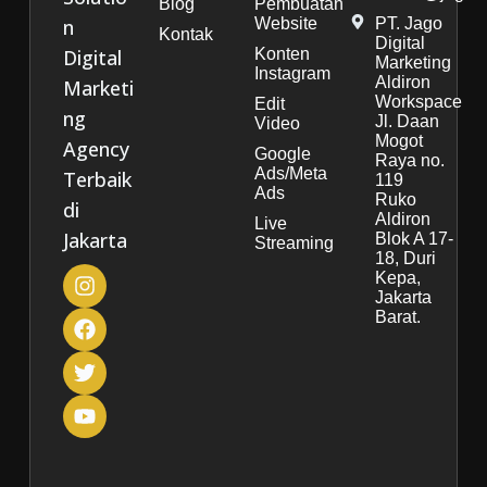
Blog
Pembuatan
n
Website
PT. Jago
Kontak
Digital
Digital
Konten
Marketing
Instagram
Aldiron
Marketi
Workspace
Edit
ng
Jl. Daan
Video
Mogot
Agency
Google
Raya no.
Ads/Meta
Terbaik
119
Ads
Ruko
di
Aldiron
Live
Jakarta
Blok A 17-
Streaming
18, Duri
Kepa,
Jakarta
Barat.