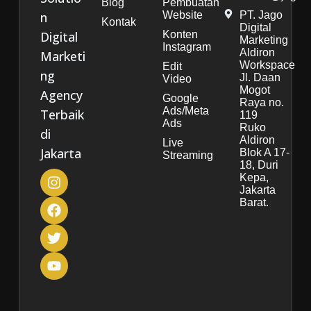
Blog
Pembuatan
n
Website
PT. Jago
Kontak
Digital
Digital
Konten
Marketing
Instagram
Aldiron
Marketi
Workspace
Edit
ng
Jl. Daan
Video
Mogot
Agency
Google
Raya no.
Ads/Meta
Terbaik
119
Ads
Ruko
di
Aldiron
Live
Jakarta
Blok A 17-
Streaming
18, Duri
Kepa,
Jakarta
Barat.