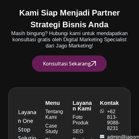
Kami Siap Menjadi Partner
Strategi Bisnis Anda
Masih bingung? Hubungi kami untuk mendapatkan
konsultasi gratis oleh Digital Marketing Specialist
dari Jago Marketing!
Konsultasi Sekarang
Menu
Layana
Kontak
n Kami
Layana
Tentang
+62
Kami
Foto
813-
n One
Produk
9088-
Case
Stop
8231
Study
SEO
Solutio
admin@jagoma