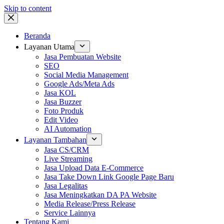
Skip to content
Beranda
Layanan Utama
Jasa Pembuatan Website
SEO
Social Media Management
Google Ads/Meta Ads
Jasa KOL
Jasa Buzzer
Foto Produk
Edit Video
AI Automation
Layanan Tambahan
Jasa CS/CRM
Live Streaming
Jasa Upload Data E-Commerce
Jasa Take Down Link Google Page Baru
Jasa Legalitas
Jasa Meningkatkan DA PA Website
Media Release/Press Release
Service Lainnya
Tentang Kami