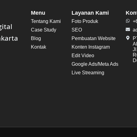
Menu
Layanan Kami
Kon
Tentang Kami
Foto Produk
+
ital
Case Study
SEO
a
akarta
Blog
Pembuatan Website
PT
A
Kontak
Konten Instagram
J
R
Edit Video
Du
Google Ads/Meta Ads
Live Streaming