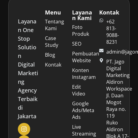
Menu
Layana
Kontak
n Kami
Layana
Tentang
+62
Foto
Kami
813-
n One
Produk
9088-
Stop
Case
8231
SEO
Study
Solutio
admin@jagoma
Pembuatan
Blog
n
Website
PT. Jago
Digital
Kontak
Digital
Konten
Marketi
Marketing
Instagram
ng
Aldiron
Edit
Workspace
Agency
Video
Jl. Daan
Terbaik
Mogot
Google
di
Raya no.
Ads/Meta
Jakarta
119
Ads
Ruko
Live
Aldiron
Streaming
Blok A 17-